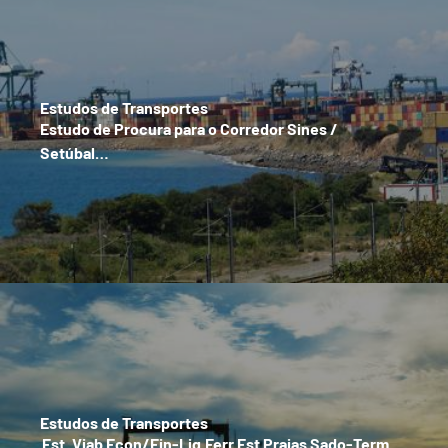
Estudos de Transportes
Estudo de Procura para o Corredor Sines /
Setúbal…
Estudos de Transportes
Est. Viab Econ/Fin-Lig.Ferr.Est Praias Sado-Term.…