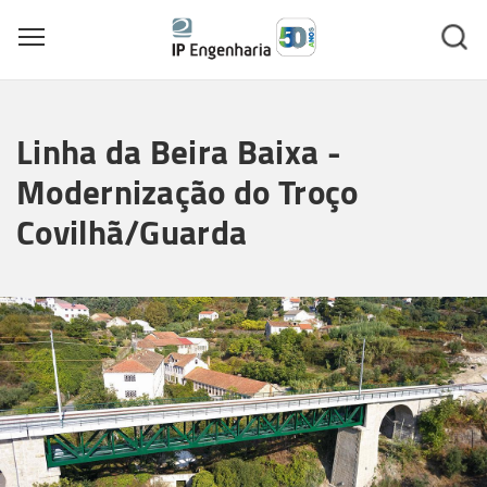
Toggle main menu visibility
Skip
to
Linha da Beira Baixa -
main
content
Modernização do Troço
Covilhã/Guarda