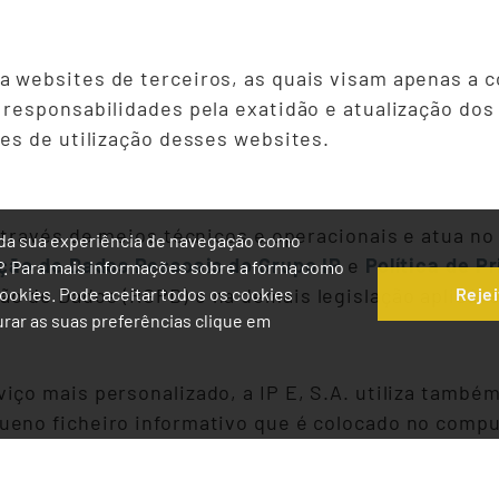
 websites de terceiros, as quais visam apenas a c
 responsabilidades pela exatidão e atualização do
ões de utilização desses websites.
 através de meios técnicos e operacionais e atua n
ia da sua experiência de navegação como
eção de Dados Pessoais do Grupo IP
e
Política de P
IP. Para mais informações sobre a forma como
Rejei
o de Dados (RGPD) e na demais legislação aplicáve
 Cookies. Pode aceitar todos os cookies
gurar as suas preferências clique em
iço mais personalizado, a IP E, S.A. utiliza também
ueno ficheiro informativo que é colocado no compu
iores no site. Para mais informações sobre os cooki
ara saber como configurar as suas preferências rel