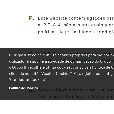
E.
Este website contém ligações para
a IP E, S.A. não assume quaisquer
políticas de privacidade e condiç
F.
A IP E, S.A. trata dados pessoais
O Grupo IP recolhe e utiliza cookies próprios para melhor
descritos na sua
Política de Prot
utilizador e suporte à atividade de comunicação do Grupo 
Regulamento Geral sobre a Proteçã
o Grupo IP recolhe e utiliza cookies, consulte a Política de
clicando no botão “Aceitar Cookies”. Para rejeitar ou confi
“Configurar Cookies”.
G.
Política de Cookies
Com o objetivo de prestar um serv
informação. Um “cookie” é um peq
escolhas, datas e percursos anter
consulte a
Política de Cookies
. P