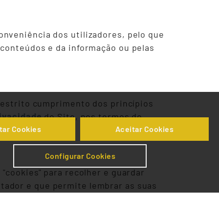
onveniência dos utilizadores, pelo que
s conteúdos e da informação ou pelas
o estrito cumprimento dos princípios
rivacidade
do Site, nos termos do
tar Cookies
Aceitar Cookies
l.
Configurar Cookies
 "cookies" para recolher e guardar
tador e que permite lembrar as suas
es recolhidos e tratados, por favor,
ativamente ao tratamento de cookies,